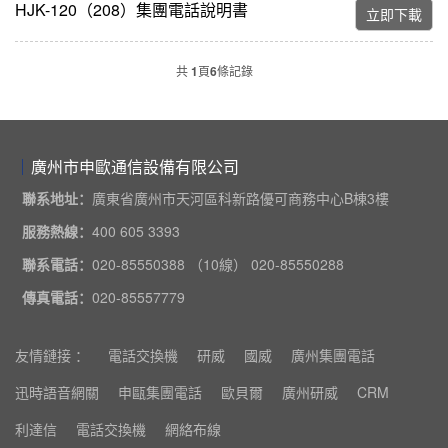
HJK-120（208）集團電話說明書
立即下載
共
1
頁
6
條記錄
廣州市申歐通信設備有限公司
聯系地址：
廣東省廣州市天河區科新路優可商務中心B棟3樓
服務熱線：
400 605 3393
聯系電話：
020-85550388 （10線） 020-85550288
傳真電話：
020-85557779
友情鏈接 ：
電話交換機
研威
國威
廣州集團電話
迅時語音網關
申甌集團電話
歐貝爾
廣州研威
CRM
利達信
電話交換機
網絡布線