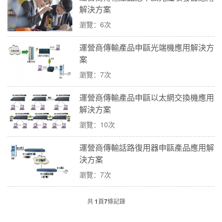
解決方案
瀏覽：6次
運營商傳輸產品申甌光端機應用解決方
案
瀏覽：7次
運營商傳輸產品申甌以太網交換機應用
解決方案
瀏覽：10次
運營商傳輸話路復用器申甌產品應用解
決方案
瀏覽：7次
共
1
頁
7
條記錄