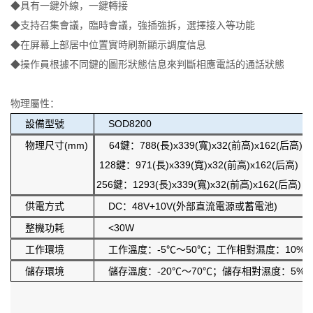
◆具有一鍵外線，一鍵轉接
◆支持召集會議，臨時會議，強插強拆，選擇接入等功能
◆在屏幕上部居中位置實時刷新顯示調度信息
◆操作員根據不同鍵的圖形狀態信息來判斷相應電話的通話狀態
物理屬性：
設備型號
SOD8200
物理尺寸(mm)
64鍵：788(長)x339(寬)x32(前高)x162(后高)
128鍵：971(長)x339(寬)x32(前高)x162(后高)
256鍵：1293(長)x339(寬)x32(前高)x162(后高)
供電方式
DC：48V+10V(外部直流電源或蓄電池)
整機功耗
<30W
工作環境
工作溫度：-5℃～50℃；工作相對濕度：10%～
儲存環境
儲存溫度：-20℃～70℃；儲存相對濕度：5%～