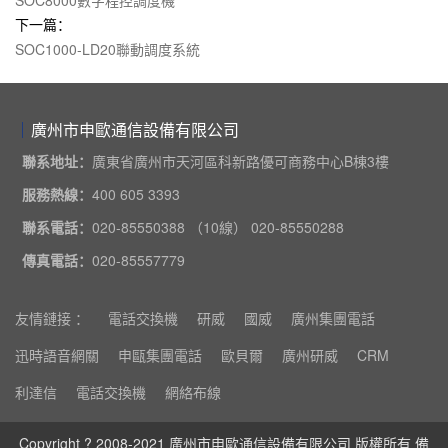
下一篇：
SOC1000-LD20聯動調度系統
廣州市申歐通信設備有限公司
聯系地址：
廣東省廣州市天河區科新路優可商務中心B棟3樓
服務熱線：
400 605 3393
聯系電話：
020-85550388 （10線） 020-85550288
傳真電話：
020-85557779
友情鏈接 ：
電話交換機
研威
國威
廣州集團電話
迅時語音網關
申甌集團電話
歐貝爾
廣州研威
CRM
利達信
電話交換機
網絡布線
Copyright ? 2008-2021 廣州市申歐通信設備有限公司 版權所有 備