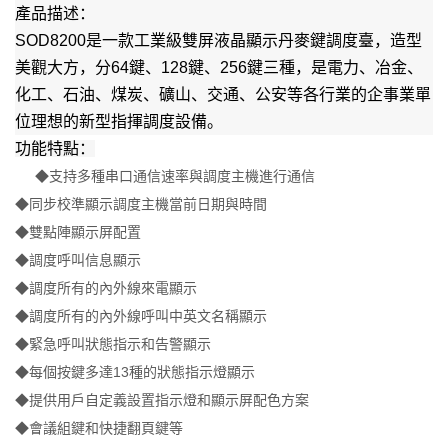
產品描述：
SOD8200是一款工業級雙屏液晶顯示丹麥鍵調度臺，造型
美觀大方，分64鍵、128鍵、256鍵三種，是電力、冶金、
化工、石油、煤炭、礦山、交通、公安等各行業的企事業單
位理想的新型指揮調度設備。
功能特點：
◆支持多種串口通信速率與調度主機進行通信
◆同步校準顯示調度主機當前日期與時間
◆雙點陣顯示屏配置
◆調度呼叫信息顯示
◆調度所有的內外線來電顯示
◆調度所有的內外線呼叫中英文名稱顯示
◆緊急呼叫狀態指示和告警顯示
◆每個按鍵多達13種的狀態指示燈顯示
◆提供用戶自定義設置指示燈和顯示屏配色方案
◆會議組鍵和快捷翻頁鍵等