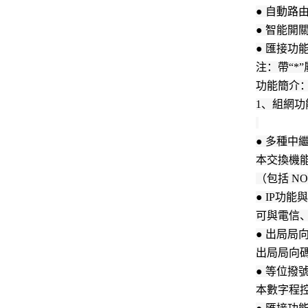
● 自動路
● 智能
● 匯接功
注：帶“*
功能簡介
1、組網功
● 多種
本交換機能
（包括 N
● IP功
可與電信、
● 出局局
出局局向
● 等位撥
本數字程