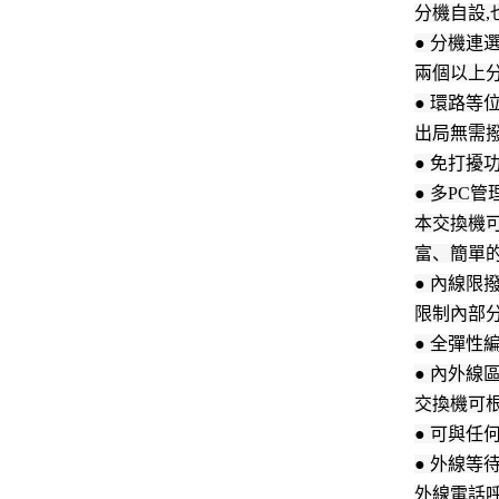
分機自設,
● 分機連
兩個以上
● 環路等
出局無需撥
● 免打擾
● 多PC管
本交換機可
富、簡單
● 內線限
限制內部
● 全彈性
● 內外線
交換機可
● 可與任
● 外線等
外線電話