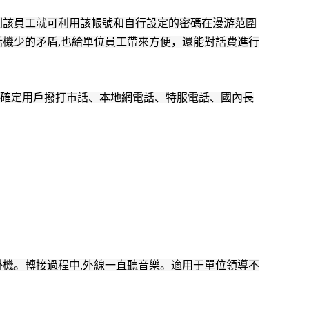
則該員工就可利用該帳號和自行設定的密碼在漫游范圍
機少的矛盾,也給單位員工帶來方便，還能對話費進行
來確定用戶撥打市話、本地網電話、特服電話、國內長
機。轉接過程中,外線一直聽音樂。適用于單位領導不