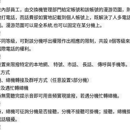
游
位內部員工，由交換機管理部門給定帳號和該帳號的漫游范圍，
撥打電話，而話費卻如實地記載到個人帳號上，既解決了人多電話
制。漫游范圍可以是全系統,也可以固定在某分機上。
撥
不同等級，可對該分機呼出權限作出相應的限制，共設 8個等級
國際電話的權利。
理
置來限撥特定的本地網、 特號、市話、 長話、 傳呼與手機等。
入方式
機、總機轉接及群呼方式（任意設置5部分機）
撥及遇忙轉總機
時無需聽完提示音即可用音頻實現搶撥，若遇分機忙轉總機。
接
時，總機可征詢分機是否接聽，分機不接聽可掛機；接聽，總機掛
電話騷擾。
選