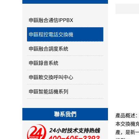
申甌融合通信IPPBX
申甌程控電話交換機
申甌融合調度系統
申甌錄音系統
申甌軟交換呼叫中心
申甌智能話機系列
聯系我們
產品概述
本交換機充
產，是新