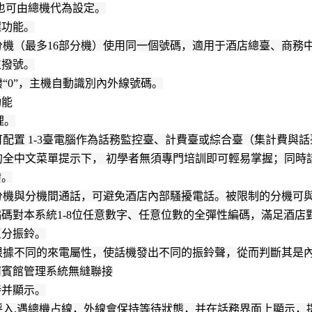
也可由總機代為設定。
選功能。
分機（最多16部分機）使用同一個號碼，適用于酒店總臺、商務
位撥號。
“0”，主機自動識別內外線號碼。
功能
理。
配置 1-3臺電腦作為話務監控臺、計費臺或綜合臺（集計費與
的全中文菜單提示下， 初學者無須專門培訓即可輕易掌握；同時話
撥。
分機與分機間通話，可避免酒店內部騷擾電話。被限制的分機可
編碼對本系統1-8位任意數字、任意位數的全彈性編碼，滿足酒
區分振鈴。
根據不同的來電屬性，使話機發出不同的振鈴聲，從而判斷其是
何賓館管理系統無縫聯接
待并顯示。
呼入,遇總機占線，外線會保持等待狀態，并在話務界面上顯示，