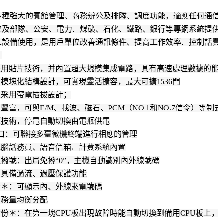
0多種強大的賓館管理、商務辦公及排隊、調度功能，適應任何通信
位及部隊、公安、電力、煤礦、石化、鐵路、銀行等專網系統提
入設備使用，是用戶單位改善通訊條件、提高工作效率、控制話
：
板采用貼片技術，并內置超大規模集成電路，具有高速處理數據的
用模塊化結構設計，可實現靈活擴容，最大可擴1536門
板采用帶電插拔設計；
口豐富，可與E/M、載波、磁石、PCM（NO.1和NO.7信令）等
源技術，停電自動切換由電瓶供電
 接口：可聯接多臺微機終端進行相應的管理
電腦話務員、語音信箱、計費系統內置
位撥號：出局免撥“0”，主機自動識別內外線號碼
口具備過流、過壓保護功能
示＊：可顯示內、外線來電號碼
話務量均衡分配
備份＊：在第一塊CPU板出現故障時能自動切換到備用CPU板上