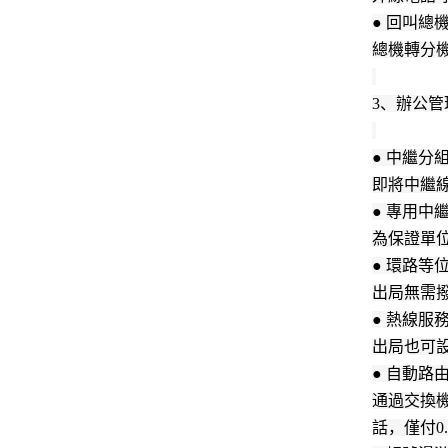
● 回叫總
總機轉分
3、辦公管
● 中繼分
即將中繼
● 專用中
為保證單
● 環路等
出局無需撥
● 熱線服
出局也可
● 自動路
通過交換機
話，僅付0