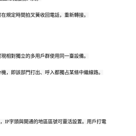
可在規定時間拍叉簧收回電話，重新轉接。
實現相對獨立的多用戶群使用同一臺設備。
分機，即該部門打出、呼入都獨占某條中繼線路。
），IP字頭與開通的地區區號可靈活設置。用戶打電