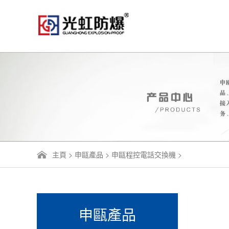
主頁
>
申甌產品
>
申甌程控電話交換機
>
申甌產品