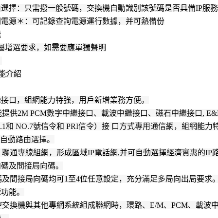
由選擇：只需撥一般號碼，交換機自動識別該號碼是否具備IP服務
開關電源＊：可記錄查詢電源運行數據，并可熱備份
能
”屬增選要求，如需要應單獨聲明
：
能介紹
中繼接口，組網能力特強，用戶新增業務方便。
提供2M PCM數字中繼接口、載波中繼接口、磁石中繼接口, 
O.1和 NO.7號信令和 PRI信令）接 口方式專用通信網，組網能力
能與自動路由選擇。
聯通專線組網，形成區域IP電話網,并可自動選擇經濟實惠的IP
向碼及間接局向碼。
碼及間接局向碼均可1至4位任意設定，充分滿足多局向出局要求
號功能。
控交換機與其他專網系統組成聯網時，環路、E/M、PCM、載波