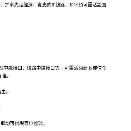
，并率先走經濟、實惠的IP線路，IP字頭可靈活設置
E&M中繼接口、環路中繼接口等，可靈活組建多種信令
特強。
路由。
。
中繼均可實現等位撥號。