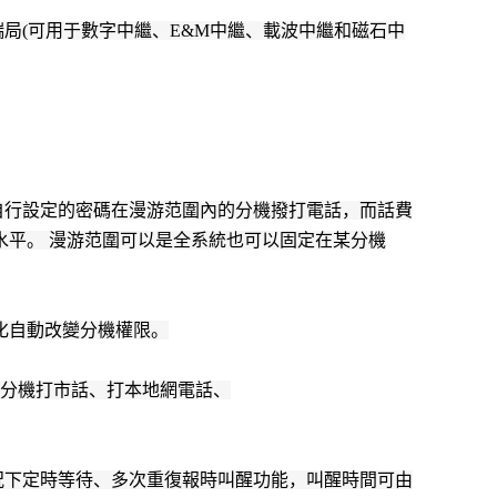
局(可用于數字中繼、E&M中繼、載波中繼和磁石中
自行設定的密碼在漫游范圍內的分機撥打電話，而話費
水平。 漫游范圍可以是全系統也可以固定在某分機
化自動改變分機權限。
制分機打市話、打本地網電話、
況下定時等待、多次重復報時叫醒功能，叫醒時間可由