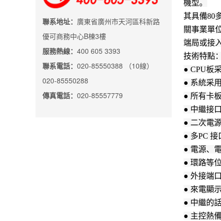
機型。
其具備8
聯系地址：
廣東省廣州市天河區科新路
關事業單
優可商務中心B棟3樓
端局或接
服務熱線：
400 605 3393
技術特點
聯系電話：
020-85550388 （10線）
● CPU
020-85550288
● 系統采
傳真電話：
020-85557779
● 所有卡
● 中繼接
● 二次電
● 多PC
● 電源、
● 環路等
● 外接端
● 來電顯
● 中繼的
● 主控熱