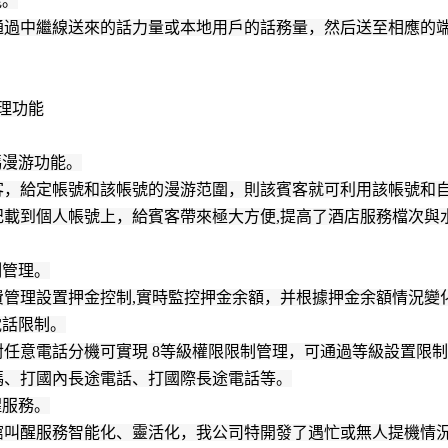
能。
通過中繼線送來的話力量或本地用戶的話務量，然后送至相應的端
理功能
碼漫游功能。
客，給定帳號和該帳號的漫游范圍，則該賓客就可利用該帳號和
記載到個人帳號上，給賓客帶來極大方便,提高了酒店服務檔次與
制管理。
費管理設置押金控制,實時監控押金余額，并根據押金余額情況變
電話限制。
對任意電話分機可實現 8等級權限限制管理，可通過等級設置限
碼、打國內長途電話、打國際長途電話等。
醒服務。
館叫醒服務智能化、靈活化，我公司特開發了遇忙或無人提機情