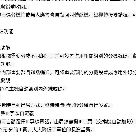
機與錯號收回。
機后遇分機忙或無人應答會自動回叫轉總機。總機轉接撥錯號，
理功能
組功能
線根據需要分成不同組別，并可設置占用相關組別的分機號碼，
繼功能。
位內部重要部門通話暢通，可將重要部門的分機設置成專用外線
位撥號
“0”,主機自動識別內外線號碼。
務
設延時自動出局方式，延時時間0至7秒分機自行設置。
由與IP字頭自定義
可自動選擇IP專線電話，出局無需撥IP字頭（交換機自動加發
.3元/分的IP費，大大降低了單位的長途話費。