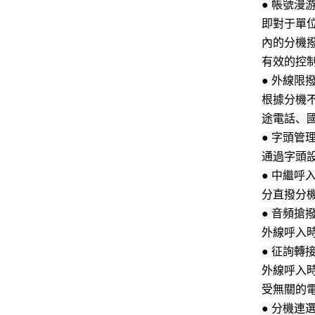
● 帳號漫
即對于單
內的分機
有效的控
● 外線限
根據分機
途電話、
● 字頭管
通過字頭設
● 中繼呼
分直撥分
● 音頻搶
外線呼入
● 征詢轉
外線呼入
受無關的
● 分機連