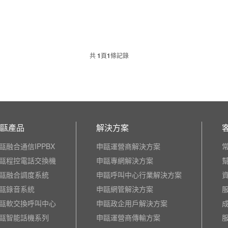
共
1
頁
1
條記錄
甌產品
解決方案
甌融合通信IPPBX
申甌運營商解決方案
甌程控電話交換機
申甌專網解決方案
甌融合調度系統
申甌呼叫中心行業解決方案
甌錄音系統
申甌網管解決方案
甌軟交換呼叫中心
申甌政企用戶解決方案
甌智能話機系列
申甌運營商傳輸方案