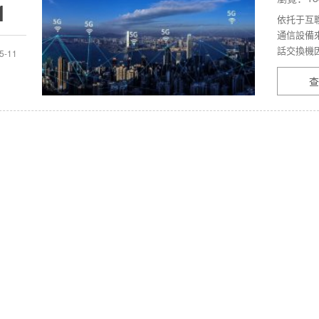
1
依托于互
通信設備
話交換機因
5-11
查