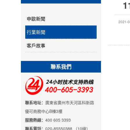
1
申歐新聞
2021-0
行業新聞
客戶故事
聯系我們
聯系地址：
廣東省廣州市天河區科新路
優可商務中心B棟3樓
服務熱線：
400 605 3393
聯系電話：
020-85550388 （10線）