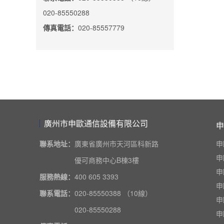
020-85550288
傳真電話：
020-85557779
廣州市申歐通信設備有限公司
申
聯系地址：
廣東省廣州市天河區科新路
申
申
優可商務中心B棟3樓
申
服務熱線：
400 605 3393
申
聯系電話：
020-85550388 （10線）
申
020-85550288
申