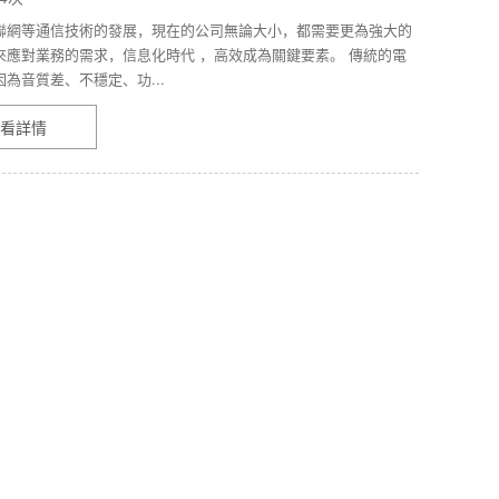
聯網等通信技術的發展，現在的公司無論大小，都需要更為強大的
來應對業務的需求，信息化時代 ，高效成為關鍵要素。 傳統的電
為音質差、不穩定、功...
看詳情