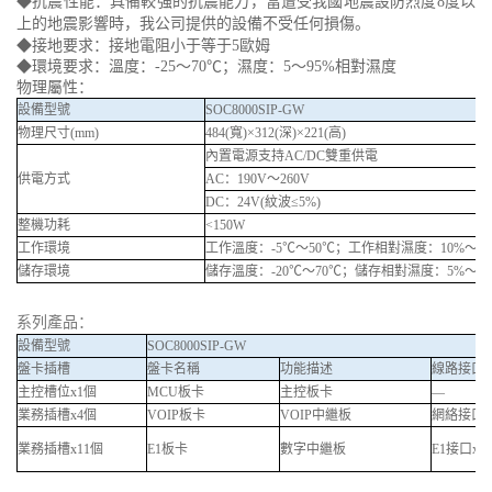
◆
抗震性能：具備較強的抗震能力，當遭受我國地震設防烈度8度以
上的地震影響時，我公司提供的設備不受任何損傷。
◆接地要求：接地電阻小于等于5歐姆
◆環境要求：溫度：-25～70℃；濕度：5～95%相對濕度
物理屬性：
設備型號
SOC8000SIP-GW
物理尺寸(mm)
484(寬)×312(深)×221(高)
內置電源支持AC/DC雙重供電
供電方式
AC：190V～260V
DC：24V(紋波≤5%)
整機功耗
<150W
工作環境
工作溫度：-5℃～50℃；工作相對濕度：10%～90
儲存環境
儲存溫度：-20℃～70℃；儲存相對濕度：5%～9
系列產品：
設備型號
SOC8000SIP-GW
盤卡插槽
盤卡名稱
功能描述
線路接口
主控槽位x1個
MCU板卡
主控板卡
—
業務插槽x4個
VOIP板卡
VOIP中繼板
網絡接口(R
業務插槽x11個
E1板卡
數字中繼板
E1接口x4