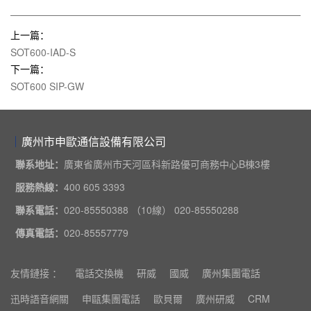
上一篇：
SOT600-IAD-S
下一篇：
SOT600 SIP-GW
廣州市申歐通信設備有限公司
聯系地址：
廣東省廣州市天河區科新路優可商務中心B棟3樓
服務熱線：
400 605 3393
聯系電話：
020-85550388 （10線） 020-85550288
傳真電話：
020-85557779
友情鏈接 ：
電話交換機
研威
國威
廣州集團電話
迅時語音網關
申甌集團電話
歐貝爾
廣州研威
CRM