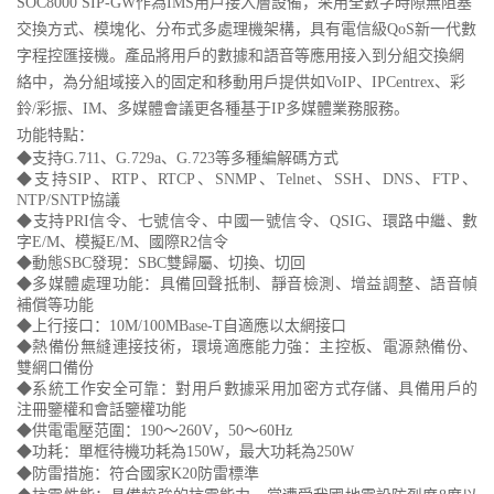
SOC8000 SIP-GW作為IMS用戶接入層設備，采用全數字時隙無阻塞
交換方式、模塊化、分布式多處理機架構，具有電信級QoS新一代數
字程控匯接機。產品將用戶的數據和語音等應用接入到分組交換網
絡中，為分組域接入的固定和移動用戶提供如VoIP、IPCentrex、彩
鈴/彩振、IM、多媒體會議更各種基于IP多媒體業務服務。
功能特點：
◆支持G.711、G.729a、G.723等多種編解碼方式
◆支持SIP、RTP、RTCP、SNMP、Telnet、SSH、DNS、FTP、
NTP/SNTP協議
◆支持PRI信令、七號信令、中國一號信令、QSIG、環路中繼、數
字E/M、模擬E/M、國際R2信令
◆動態SBC發現：SBC雙歸屬、切換、切回
◆多媒體處理功能：具備回聲抵制、靜音檢測、增益調整、語音幀
補償等功能
◆上行接口：10M/100MBase-T自適應以太網接口
◆熱備份無縫連接技術，環境適應能力強：主控板、電源熱備份、
雙網口備份
◆系統工作安全可靠：對用戶數據采用加密方式存儲、具備用戶的
注冊鑒權和會話鑒權功能
◆供電電壓范圍：190～260V，50～60Hz
◆
功耗：單框待機功耗為150W，最大功耗為250W
◆
防雷措施：符合國家K20防雷標準