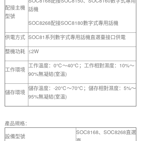
SOC8168配接SOC8150、SOC8160數字式專用
配接主機
話機
型號
SOC8268配接SOC8180數字式專用話機
供電方式
SOC81系列數字式專用話機直選臺接口供電
整機功耗
≤2W
工作溫度：0℃～40℃；工作相對濕度：10%～
工作環境
90%無凝結(室溫)
儲存溫度：-20℃～70℃；儲存相對濕度：5%～
儲存環境
95%無凝結(室溫)
產品規格：
SOC8168、SOC8268直選
設備型號
臺