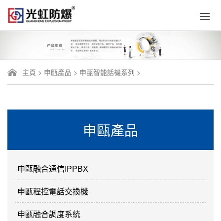
主頁
>
申甌產品
>
申甌智能話機系列
>
申甌產品
申甌融合通信IPPBX
申甌程控電話交換機
申甌融合調度系統