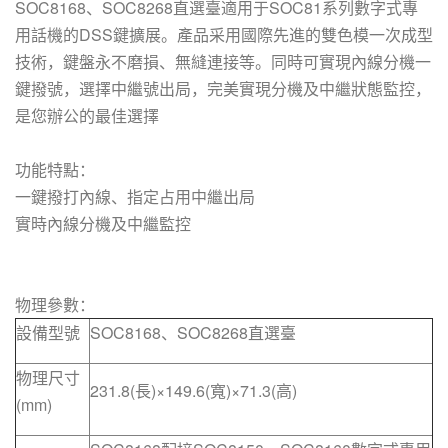
SOC8168、SOC8268直選臺適用于SOC81系列數字式專
用話機的DSS鍵擴展。產品采用國際先進的雙色模一次成型
技術，鍵盤永不磨損、無縫連接等。同時可實現內線分機一
鍵撥號，選擇中繼號出局，完美實現分機及中繼狀態監控，
是您辦公的最佳選擇
功能特點：
一鍵撥打內線、指定占用中繼出局
實時內線分機及中繼監控
物理參數：
設備型號
SOC8168、SOC8268直選臺
物理尺寸
231.8(長)×149.6(寬)×71.3(高)
(mm)