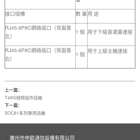
接口插槽
數 量
用 途
RJ45-8P8C網絡插口（背面靠
1 個
用于下級直選臺連接
左）
RJ45-8P8C網絡插口（背面靠
用于上級主機連接
1 個
右）
上一篇：
T49G視頻協作話機
下一篇：
SOC81系列專用話機
廣州市申歐通信設備有限公司