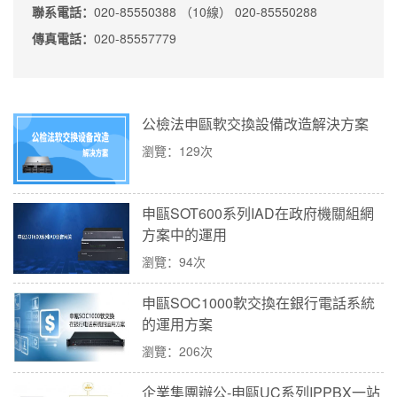
聯系電話：
020-85550388 （10線） 020-85550288
傳真電話：
020-85557779
公檢法申甌軟交換設備改造解決方案
瀏覽：129次
申甌SOT600系列IAD在政府機關組網
方案中的運用
瀏覽：94次
申甌SOC1000軟交換在銀行電話系統
的運用方案
瀏覽：206次
企業集團辦公-申甌UC系列IPPBX一站