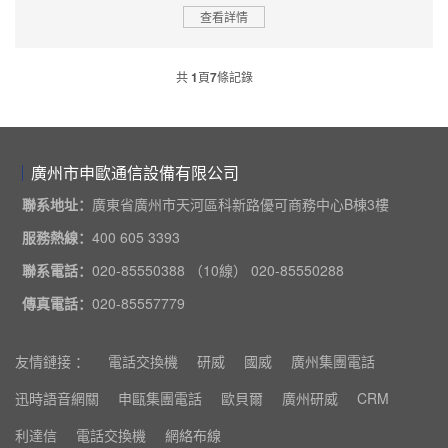
查看詳情
共
1
頁
7
條記錄
廣州市申歐通信設備有限公司
聯系地址：
廣東省廣州市天河區科新路優可商務中心B棟3樓
服務熱線：
400 605 3393
聯系電話：
020-85550388 （10線） 020-85550288
傳真電話：
020-85557779
友情鏈接 ：
電話交換機
研威
國威
廣州集團電話
迅時語音網關
申甌集團電話
歐貝爾
廣州研威
CRM
利達信
電話交換機
網絡布線