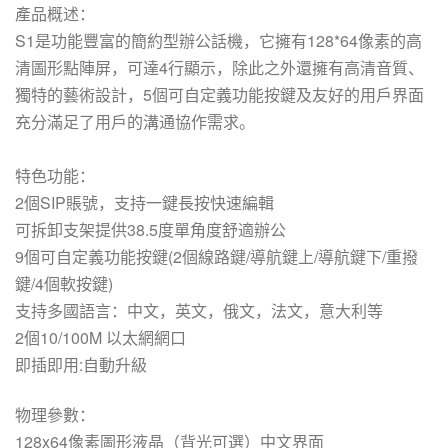
產品概述：
S1是功能豐富的簡約型辦公話機，它擁有128*64像素的高
清圖形點陣屏，可達4行顯示，除此之外還擁有高清音質、
獨特的藝術設計，5個可自定義功能按鍵及友好的用戶界面
充分滿足了用戶的溝通協作需求。
特色功能：
2個SIP賬號，支持一鍵長按快速編輯
可拆卸支架提供38.5度單角度舒適辦公
9個可自定義功能按鍵(2個線路鍵/導航鍵上/導航鍵下/重撥
鍵/4個軟按鍵)
支持多國語言：中文，英文，俄文，法文，意大利等
2個10/100M 以太網網口
即插即用:自動升級
物理參數：
128x64像素圖形液晶（背光可選）中文界面