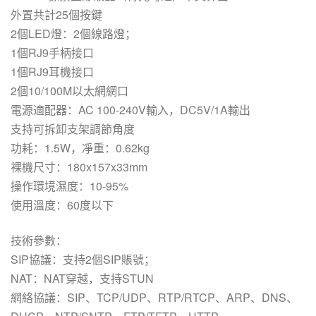
外置共計25個按鍵
2個LED燈：2個線路燈；
1個RJ9手柄接口
1個RJ9耳機接口
2個10/100M以太網網口
電源適配器：AC 100-240V輸入，DC5V/1A輸出
支持可拆卸支架調節角度
功耗：1.5W，凈重：0.62kg
裸機尺寸：180x157x33mm
操作環境濕度：10-95%
使用溫度：60度以下
技術參數：
SIP協議：支持2個SIP賬號；
NAT：NAT穿越，支持STUN
網絡協議：SIP、TCP/UDP、RTP/RTCP、ARP、DNS、