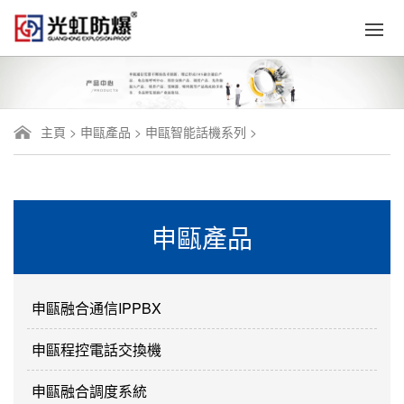
主頁
>
申甌產品
>
申甌智能話機系列
>
申甌產品
申甌融合通信IPPBX
申甌程控電話交換機
申甌融合調度系統