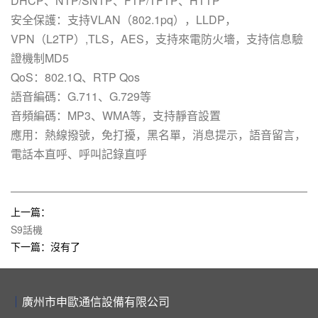
DHCP、NTP/SNTP、FTP/TFTP、HTTP
安全保護：支持VLAN（802.1pq），LLDP，
VPN（L2TP）,TLS，AES，支持來電防火墻，支持信息驗
證機制MD5
QoS：802.1Q、RTP Qos
語音編碼：G.711、G.729等
音頻編碼：MP3、WMA等，支持靜音設置
應用：熱線撥號，免打擾，黑名單，消息提示，語音留言，
電話本直呼、呼叫記錄直呼
上一篇：
S9話機
下一篇：沒有了
廣州市申歐通信設備有限公司