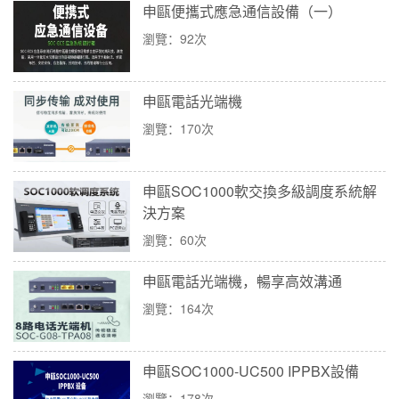
申甌便攜式應急通信設備（一）
瀏覽：92次
申甌電話光端機
瀏覽：170次
申甌SOC1000軟交換多級調度系統解
決方案
瀏覽：60次
申甌電話光端機，暢享高效溝通
瀏覽：164次
申甌SOC1000-UC500 IPPBX設備
瀏覽：178次