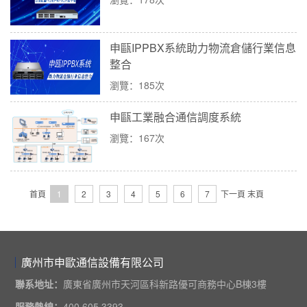
申甌IPPBX系統助力物流倉儲行業信息
整合
瀏覽：185次
申甌工業融合通信調度系統
瀏覽：167次
首頁
1
2
3
4
5
6
7
下一頁
末頁
廣州市申歐通信設備有限公司
聯系地址：
廣東省廣州市天河區科新路優可商務中心B棟3樓
服務熱線：
400 605 3393