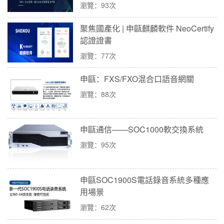
瀏覽：93次
聚焦國產化 | 申甌麒麟軟件 NeoCertify
認證證書
瀏覽：77次
申甌：FXS/FXO混合口語音網關
瀏覽：88次
申甌通信——SOC1000軟交換系統
瀏覽：95次
申甌SOC1900S電話錄音系統多種應
用場景
瀏覽：62次