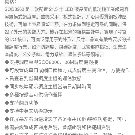
概括：
SOD8260 是一款配置 21.5 寸 LED 液晶屏的低功耗工業級電容
屏觸摸式調度臺。整機采用平板式設計，并沿用優質鋼板沖壓
技術，再加上表層噴塑工藝，在力求做到穩定可靠的同時，保
證了外形的美觀大方。機器在超薄的結構設計中，實現了豐富
的 I/O 接口，可廣泛應用于對外形、尺寸、品質有嚴格要求的指
揮調度行業，如消防調度、煤礦調度、武警部隊指揮、企業生
產調度、公安系統、電力系統、通信系統等領域。
◆支持調度臺與SOC8000、06M調度機對接
◆可設置成串口或網口兩種方式與調度主機通信，方便操作
人員查看判斷與調度主機的通信狀態
◆同步校準顯示調度主機當前日期與時間
◆多種按鍵音可供操作選擇
◆支持翻頁功能
◆支持中英文切換顯示
◆在屏幕左右兩邊增設了各8個(共16個)特殊功能鍵，可根
據需要設置成普通用戶鍵，會議組鍵和快捷翻頁鍵