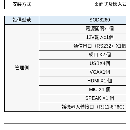
安裝方式
桌面式及嵌入式
設備型號
SOD8260
電源開關x1個
12V輸入x1個
通信串口（RS232）X1個
網口 X2 個
USBX4個
管理側
VGAX1個
HDMI X1 個
MIC X1 個
SPEAK X1 個
話機輸入轉接口（RJ11-6P6C）