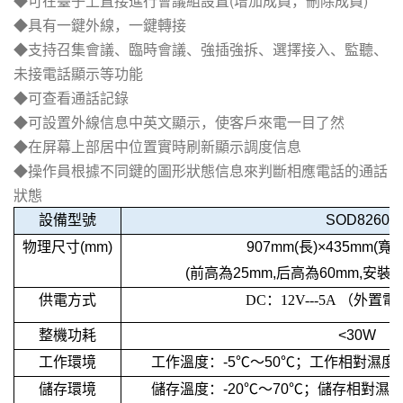
◆可在臺子上直接進行會議組設置(增加成員，刪除成員)
◆具有一鍵外線，一鍵轉接
◆支持召集會議、臨時會議、強插強拆、選擇接入、監聽、
未接電話顯示等功能
◆可查看通話記錄
◆可設置外線信息中英文顯示，使客戶來電一目了然
◆在屏幕上部居中位置實時刷新顯示調度信息
◆操作員根據不同鍵的圖形狀態信息來判斷相應電話的通話
狀態
設備型號
SOD8260
物理尺寸(mm)
907mm(長)×435mm(寬)
(前高為25mm,后高為60mm,安裝
供電方式
DC：12V---5A （外
整機功耗
<30W
工作環境
工作溫度：-5℃～50℃；工作相對濕度：
儲存環境
儲存溫度：-20℃～70℃；儲存相對濕度