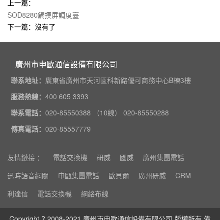
上一篇：
SOD8280觸摸屏調度臺
下一篇：沒有了
廣州市申歐通信設備有限公司
聯系地址：
廣東省廣州市天河區科新路優可商務中心B棟3樓
服務熱線：
400 605 3393
聯系電話：
020-85550388 （10線） 020-85550288
傳真電話：
020-85557779
友情鏈接 ：
電話交換機
研威
國威
廣州集團電話
迅時語音網關
申甌集團電話
歐貝爾
廣州研威
CRM
利達信
電話交換機
網絡布線
Copyright ? 2008-2021 廣州市申歐通信設備有限公司 版權所有 備