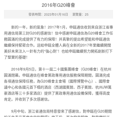
2016年G20峰會
發表時間：2023年01月16日
瀏覽量：
25
新的一年，新的氣象！2017年1月，申甌通信收到來自浙江省專
用通信局第三封G20的感謝信！信中感謝申甌通信為G20峰會工作任
務圓滿的完成提供了有力的保障！并真摯的提出希望能和申甌通信
繼續保持緊密合作。這給申甌全體人員在全新的2017年里繼續開闊
美好未來注入一針有力的“強心劑”！也給申甌繼續努力開拓創新打下
了堅實的基礎！
2016年9月5日，第十一屆二十國集團峰會（G20峰會）在杭州
圓滿閉幕。申甌通信在峰會黨政專用通信服務保障期間，圓滿完成
各項通信保障任務，為G20峰會主會場（國際博覽中心）、國際會
議中心和各國元首下榻的酒店（西湖國賓館、西子賓館、杭州JW萬
豪酒店等三十多家酒店）提供了黨政專用通信設備保障，獲得高度
肯定。并收到了多次感謝信。
9月中旬，浙江省通信局特意發來了感謝信，對申甌在G20期間