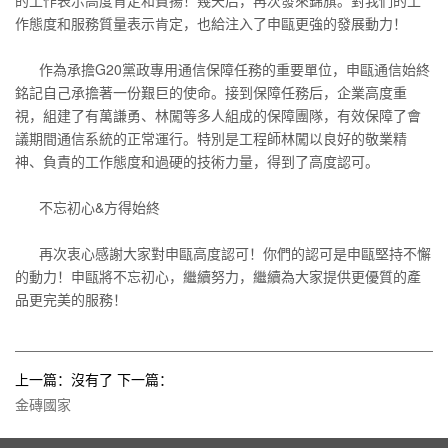
的工作表示高度肯定和贊揚！
幾天后，再次發來錦旗。對我們的工
作態度和服務質量表示肯定，也給注入了申甌更強的發展動力！
作為承擔G20黨政專用通信保障任務的重要單位，申甌通信始終
銘記自己承擔著一份艱巨的使命。接到保障任務后，企業高度重
視，組建了有萬謙勇、林闖等多人組成的保障團隊，有效保障了會
議期間通信系統的正常運行。特別是工程師林闖以良好的敬業精
神、負責的工作態度和過硬的技術力量，得到了高度認可。
不忘初心&方得始終
再次衷心感謝大家對申甌高度認可！你們的認可是申甌堅持不懈
的動力！申甌將不忘初心，繼續努力，繼續為大家提供更優質的產
品更完美的服務！
上一篇：沒有了 下一篇：
金磚國家